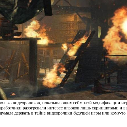
колько видеороликов, показывающих геймплэй модификации игры 
разработчики разогревали интерес игроков лишь скриншотами и вы
едумала держать в тайне видеоролики будущей игры или кому-то 