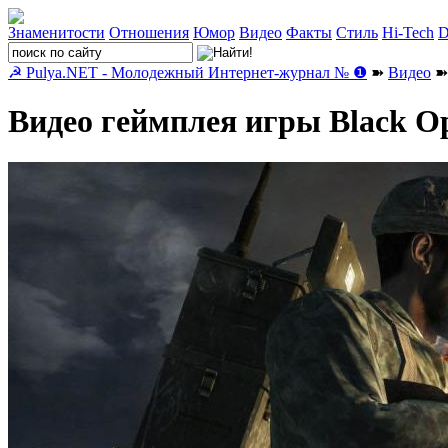
Знаменитости
Отношения
Юмор
Видео
Факты
Стиль
Hi-Tech
D
☭ Pulya.NET - Молодежный Интернет-журнал № ❶
➽
Видео
➽ 
Видео геймплея игры Black Op