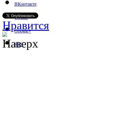
ВКонтакте
Twitter
Нравится
Google+
Наверх
RSS