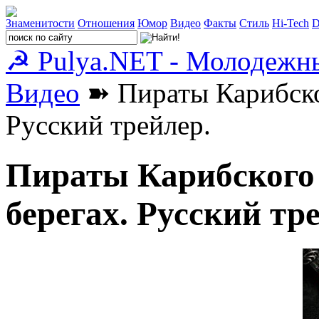
Знаменитости
Отношения
Юмор
Видео
Факты
Стиль
Hi-Tech
D
☭ Pulya.NET - Молодежн
Видео
➽ Пираты Карибског
Русский трейлер.
Пираты Карибского
берегах. Русский тр