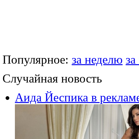
Популярное:
за неделю
за
Случайная новость
Аида Йеспика в рекламе