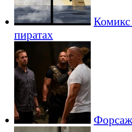
Комикс
пиратах
Форсаж 