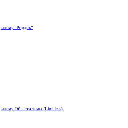
 фильму "Риддик"
фильму Области тьмы (Limitless).