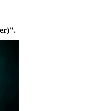
.
er)".