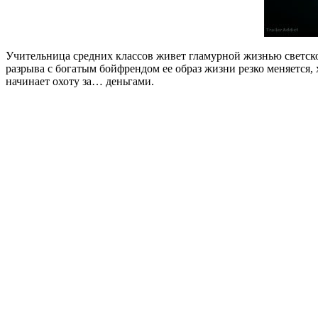
Учительница средних классов живет гламурной жизнью светской
разрыва с богатым бойфрендом ее образ жизни резко меняется, х
начинает охоту за… деньгами.