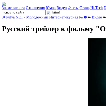
Знаменитости
Отношения
Юмор
Видео
Факты
Стиль
Hi-Tech
D
☭ Pulya.NET - Молодежный Интернет-журнал № ❶
➽
Видео
➽ 
Русский трейлер к фильму "Оч