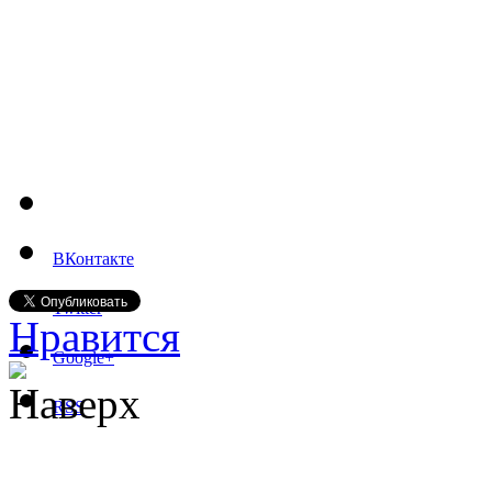
ВКонтакте
Twitter
Нравится
Google+
Наверх
RSS